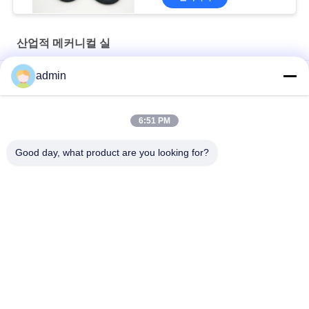
산업적 메커니컬 실
admin
O링과 균형적 파형 스프링 H7N 산업적 메커니컬 실
파형 스프링 68E 단일 기계 밀봉은 25m/S를 더 덜 가속시킵니다
6:51 PM
18m/S 68D 산업적 샤프트는 파형 스프링 기계적 실링을 밀봉합
Good day, what product are you looking for?
니다
모든
펌프 메커니컬 실
산업적 메커니컬 실
단일의 스프링 기계
그룬트포스는 기계
적 실링
적 실링을 펌핑합니