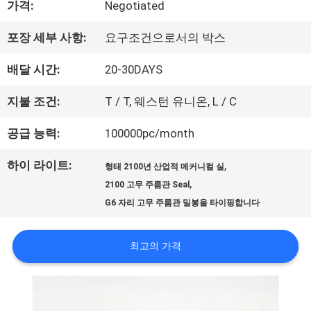
가격:
Negotiated
우
포장 세부 사항:
요구조건으로서의 박스
리
배달 시간:
20-30DAYS
에
지불 조건:
T / T, 웨스턴 유니온, L / C
대
공급 능력:
100000pc/month
하
하이 라이트:
,
여
형태 2100년 산업적 메커니컬 실
,
2100 고무 주름관 Seal
G6 자리 고무 주름관 밀봉을 타이핑합니다
공
최고의 가격
장
여