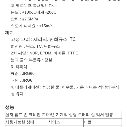
요
체 벨로우즈 봉쇄입니다.
온도 : +180oC에게 -20oC
압력 : ≤2.5MPa
속도가 나세요 : ≤15m/s
인
재료 :
용
고정 고리 : 세라믹, 탄화규소, TC
회전링 : 탄소, TC, 탄화규소
문
2차 씨일 : NBR, EPDM, 바이톤, PTFE
봄과 금속 부품류 : 강철
을
3. 착좌식 :
표준 : JRG60
요
대안 : JRG6
4. 애플리케이션 : 깨끗한 물, 하수물, 기름과 다른 적당히 부식
구
성 유체
하
성능
설저 펌프 존 크레인 2100년 기계적 실링 로터리 실 믹서 밀봉
세
사용가능한 상태
사이즈
재료