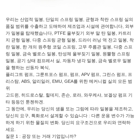
우리는 산업적 밀봉, 단일의 스프링 밀봉, 균형과 착란 스프링 실의
품질 범위를 수출하고 도매하여 제조업과 시설에 관여합니다, 외부
가 밀봉을 탑재했습니다, PTFE 울부짖기 외부 말 탄 밀봉, 카트리
지 균형 밀봉, 다중 스프링 균형 밀봉, 드라이 러닝 역 잔고 밀봉, 착
란 밀봉, 한 개의 원추형 코일 스프링, 고무 주름관 밀봉, 다중 스프
링 밀봉, 금속 벨로스 밀봉, 탄성체 울부짖기 밀봉, 원뿔형 스프링
밀봉, 공기 상태 컴프레서 실, 자동차 냉각 밀봉, 금속 벨로우 밀봉
을 행하는 선동자 복식,
플리그트 펌프, 그룬트포스 펌프, 펌프, APV 펌프, 그린스 펌프, 프
리스탐, ABS, 알리일러, EMU, GEA를 위한 메커니컬 실의 모든 범
위
고드윈, 히드로스탈, 힐데지, 존슨, 로라, 와우케샤, 보겔상 펌프 기
타 등등인 툰첸하겐.
그 동안에, 우리는 당신의 샘플 또는 그림에 따라 밀봉을 제조하고,
당신의 요구, 특화로서 설계할 수 있습니다 : 다른 운용 변수가 가능
하게 하기 위한 물질의 변화. 당신의 요구조건으로 우리와 연락하
세요.
질문 1 : 공장 또는 거래 기업입니까?