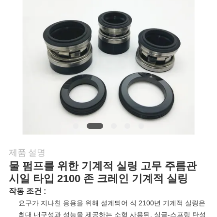
행
품
질
관
리
연
제품 설명
락
물 펌프를 위한 기계적 실링 고무 주름관
시일 타입 2100 존 크레인 기계적 실링
주
작동 조건 :
요구가 지나친 응용을 위해 설계되어 식 2100년 기계적 실링은
세
최대 내구성과 성능을 제공하는 소형 사용된, 싱글-스프링 탄성