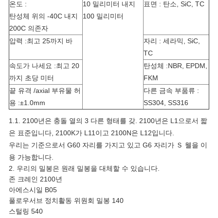
요
온도 :
10 밀리미터 내지
표면 : 탄소, SiC, TC
탄성체 위의 -40C 내지
100 밀리미터
200C 의존자
사
압력 :최고 25까지 바
자리 : 세라믹, SiC,
TC
이
속도가 나세요 :최고 20
탄성체 :NBR, EPDM,
까지 초당 미터
FKM
트
끝 유격 /axial 부유물 허
다른 금속 부품류 :
용 :±1.0mm
SS304, SS316
맵
1.1. 2100년은 충돌 열의 3 다른 형태를 갖. 2100년은 L1으로서 짧
은 표준입니다, 2100K가 L11이고 2100N은 L12입니다.
PRIVACY
우리는 기준으로서 G60 자리를 가지고 있고 G6 자리가 Ｓ 웰을 이
용 가능합니다.
POLICY
2. 우리의 밀봉은 원래 밀봉을 대체할 수 있습니다.
존 크레인 2100년
아에스시일 B05
풀로우서브 정치활동 위원회 밀봉 140
스털링 540