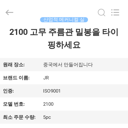
©
2021
-
2026
산업적 메커니컬 실
Hefei
Supseals
2100 고무 주름관 밀봉을 타이
집
International
Trade
Co.,
핑하세요
Ltd..
All
제
Rights
Reserved.
품
원래 장소:
중국에서 만들어집니다
브랜드 이름:
JR
동
인증:
ISO9001
영
모델 번호:
2100
상
최소 주문 수량:
5pc