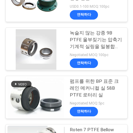
품
USD0.1-100 MOQ:100pc
질
연락하다
74
관
녹슬지 않는 강종 9B
리
O링 기계적 실링
PTFE 울부짖기는 압축기
기계적 실링을 밀봉합니
다
연
Negotiated MOQ:100pc
연락하다
락
주
펌프를 위한 BP 표준 크
41
레인 메커니컬 실 58B
세
카트리지 메커니컬
PTFE 로터리 실
요
Negotiated MOQ:5pc
실
연락하다
인
Roten 7 PTFE Bellow