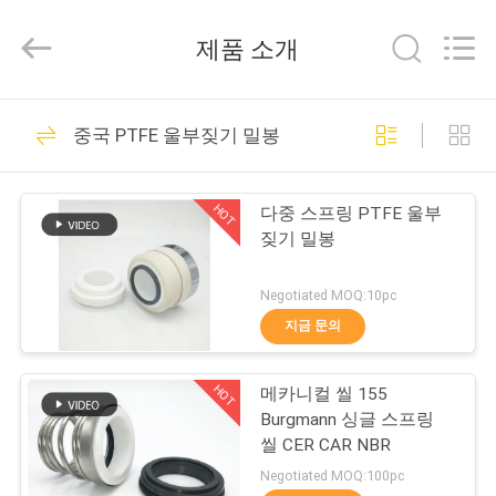
2021
-
2026
제품 소개
Hefei
Supseals
International
Trade
집
Co.,
160
Ltd..
중국 PTFE 울부짖기 밀봉
All
Rights
Reserved.
펌프 메커니컬 실
제
HOT
다중 스프링 PTFE 울부
품
짖기 밀봉
Negotiated MOQ:10pc
동
지금 문의
137
영
HOT
메카니컬 씰 155
상
산업적 메커니컬 실
Burgmann 싱글 스프링
씰 CER CAR NBR
우
Negotiated MOQ:100pc