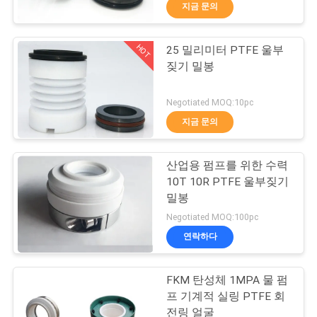
지금 문의
리
에
HOT
25 밀리미터 PTFE 울부
138
짖기 밀봉
대
단일의 스프링 기계
하
Negotiated MOQ:10pc
적 실링
지금 문의
여
산업용 펌프를 위한 수력
공
10T 10R PTFE 울부짖기
밀봉
장
89
Negotiated MOQ:100pc
그룬트포스는 기계
여
연락하다
행
적 실링을 펌핑합니
FKM 탄성체 1MPA 물 펌
프 기계적 실링 PTFE 회
다
전링 얼굴