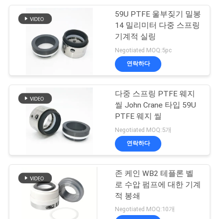
맵
59U PTFE 울부짖기 밀봉
50
14 밀리미터 다중 스프링
금속은 기계적 실링
기계적 실링
PRIVACY
Negotiated MOQ:5pc
을 큰소리로 웁니다
POLICY
연락하다
다중 스프링 PTFE 웨지
씰 John Crane 타입 59U
PTFE 웨지 씰
35
Negotiated MOQ:5개
연락하다
PTFE 울부짖기 밀봉
존 케인 WB2 테플론 벨
로 수압 펌프에 대한 기계
적 봉쇄
Negotiated MOQ:10개