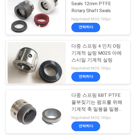
용
Seals 12mm PTFE
Rotary Shaft Seals
문
23
Negotiated MOQ:100pc
을
연락하다
로라 기계적 실링
요
다중 스프링 4 인치 O링
구
기계적 실링 M02S 아에
스시일 기계적 실링
하
Negotiated MOQ:100pc
세
연락하다
20
요
수도 펌프 기계적 밀
다중 스프링 8BT PTFE
울부짖기는 펌프를 위해
봉
사
기계적 축 밀봉을 밀봉합
니다
Negotiated MOQ:100pc
이
연락하다
트