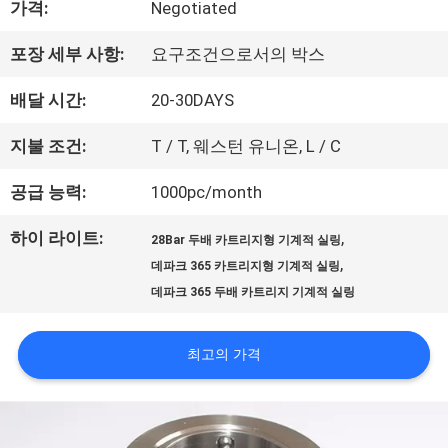
가격:
Negotiated
우
포장 세부 사항:
요구조건으로서의 박스
리
배달 시간:
20-30DAYS
에
지불 조건:
T / T, 웨스턴 유니온, L / C
대
공급 능력:
1000pc/month
하
하이 라이트:
,
여
28Bar 두배 카트리지형 기계적 실링
,
데파크 365 카트리지형 기계적 실링
데파크 365 두배 카트리지 기계적 실링
공
최고의 가격
장
여