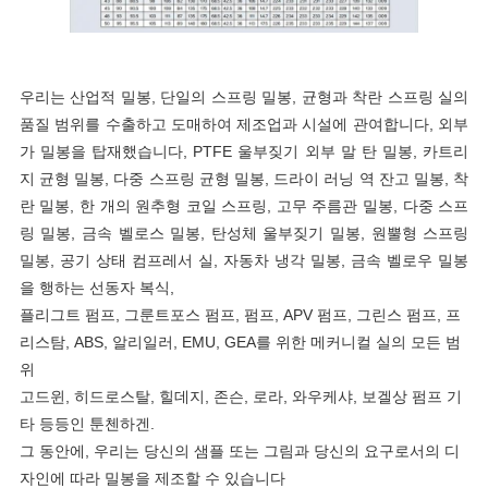
우리는 산업적 밀봉, 단일의 스프링 밀봉, 균형과 착란 스프링 실의
품질 범위를 수출하고 도매하여 제조업과 시설에 관여합니다, 외부
가 밀봉을 탑재했습니다, PTFE 울부짖기 외부 말 탄 밀봉, 카트리
지 균형 밀봉, 다중 스프링 균형 밀봉, 드라이 러닝 역 잔고 밀봉, 착
란 밀봉, 한 개의 원추형 코일 스프링, 고무 주름관 밀봉, 다중 스프
링 밀봉, 금속 벨로스 밀봉, 탄성체 울부짖기 밀봉, 원뿔형 스프링
밀봉, 공기 상태 컴프레서 실, 자동차 냉각 밀봉, 금속 벨로우 밀봉
을 행하는 선동자 복식,
플리그트 펌프, 그룬트포스 펌프, 펌프, APV 펌프, 그린스 펌프, 프
리스탐, ABS, 알리일러, EMU, GEA를 위한 메커니컬 실의 모든 범
위
고드윈, 히드로스탈, 힐데지, 존슨, 로라, 와우케샤, 보겔상 펌프 기
타 등등인 툰첸하겐.
그 동안에, 우리는 당신의 샘플 또는 그림과 당신의 요구로서의 디
자인에 따라 밀봉을 제조할 수 있습니다