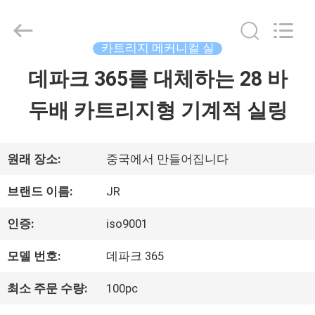
©
2021
-
2026
카트리지 메커니컬 실
Hefei
Supseals
데파크 365를 대체하는 28 바
집
International
Trade
Co.,
두배 카트리지형 기계적 실링
Ltd..
All
제
Rights
Reserved.
품
원래 장소:
중국에서 만들어집니다
브랜드 이름:
JR
동
인증:
iso9001
영
모델 번호:
데파크 365
상
최소 주문 수량:
100pc