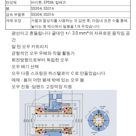
요
탄성체
바이톤, EPDM, 칼레즈
봄
SS304, SS316
금속 부품류
SS304, SS316
개체 포장
거품과 합성지를 사용하는 것 감싼 후, 마침내 표준 수출 통에
사
놓이는 원 박스에서 밀봉을 1개 두었습니다.
광선이고 흔들립니다 굴대인 +/- 3.0 mm*의 자유로운 움직임 공
이
간
말 탄 오우 카트리지
트
균형적인 오우 두배와 직렬 활동가
회전방향으로부터 독립한 오우
맵
오우 배기 선택
오우 다중 스프링은 하스텔로이 Ｃ로 만들었습니다
매체 - 봄의 어떤 봉쇄 밖에 있는 오우 봄
오우 진동 -담펜드 고정막장 지원
PRIVACY
POLICY