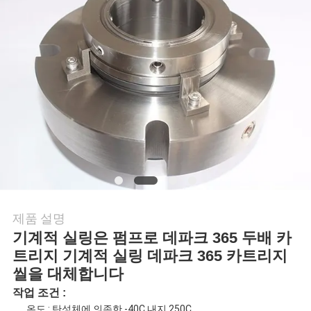
행
품
질
관
리
연
제품 설명
락
기계적 실링은 펌프로 데파크 365 두배 카
트리지 기계적 실링 데파크 365 카트리지
주
씰을 대체합니다
세
작업 조건 :
온도 : 탄성체에 의존한 -40C 내지 250C