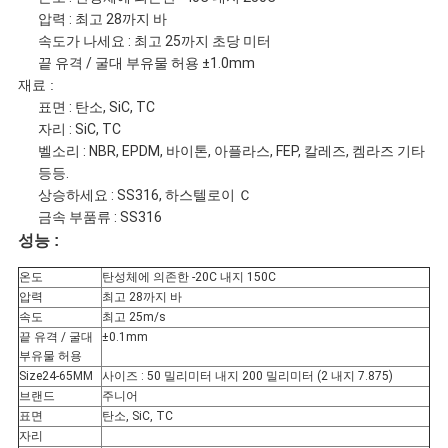
요
압력 : 최고 28까지 바
속도가 나세요 : 최고 25까지 초당 미터
끝 유격 / 굴대 부유물 허용 ±1.0mm
재료 :
인
표면 : 탄소, SiC, TC
자리 : SiC, TC
용
벨소리 : NBR, EPDM, 바이톤, 아플라스, FEP, 칼레즈, 켐라즈 기타
등등.
문
상승하세요 : SS316, 하스텔로이 Ｃ
금속 부품류 : SS316
을
성능 :
요
온도
탄성체에 의존한 -20C 내지 150C
압력
최고 28까지 바
구
속도
최고 25m/s
끝 유격 / 굴대
±0.1mm
부유물 허용
하
Size24-65MM
사이즈 : 50 밀리미터 내지 200 밀리미터 (2 내지 7.875)
브랜드
주니어
세
표면
탄소, SiC, TC
자리