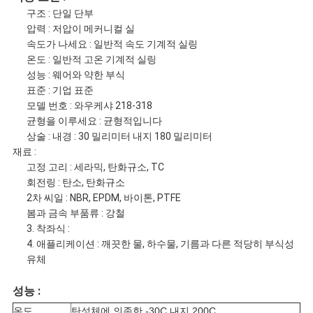
요
구조 : 단일 단부
압력 : 저압이 메커니컬 실
속도가 나세요 : 일반적 속도 기계적 실링
온도 : 일반적 고온 기계적 실링
인
성능 : 웨어와 약한 부식
표준 : 기업 표준
용
모델 번호 : 와우케샤 218-318
균형을 이루세요 : 균형적입니다
문
상술 : 내경 : 30 밀리미터 내지 180 밀리미터
재료 :
을
고정 고리 : 세라믹, 탄화규소, TC
회전링 : 탄소, 탄화규소
요
2차 씨일 : NBR, EPDM, 바이톤, PTFE
봄과 금속 부품류 : 강철
구
3. 착좌식 :
4. 애플리케이션 : 깨끗한 물, 하수물, 기름과 다른 적당히 부식성
하
유체
세
성능 :
온도
탄성체에 의존한 -30C 내지 200C