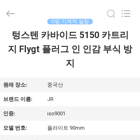
©
2021
-
2026
O링 기계적 실링
Hefei
Supseals
텅스텐 카바이드 5150 카트리
집
International
Trade
Co.,
지 Flygt 플러그 인 인감 부식 방
Ltd..
All
제
Rights
지
Reserved.
품
원래 장소:
중국산
동
브랜드 이름:
JR
영
인증:
iso9001
상
모델 번호:
플라이트 90mm