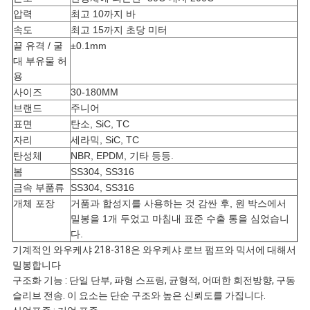
요
압력
최고 10까지 바
속도
최고 15까지 초당 미터
끝 유격 / 굴
±0.1mm
사
대 부유물 허
용
이
사이즈
30-180MM
브랜드
주니어
트
표면
탄소, SiC, TC
자리
세라믹, SiC, TC
맵
탄성체
NBR, EPDM, 기타 등등.
봄
SS304, SS316
금속 부품류
SS304, SS316
PRIVACY
개체 포장
거품과 합성지를 사용하는 것 감싼 후, 원 박스에서
밀봉을 1개 두었고 마침내 표준 수출 통을 심었습니
POLICY
다.
기계적인 와우케샤 218-318은 와우케샤 로브 펌프와 믹서에 대해서
밀봉합니다
구조화 기능 : 단일 단부, 파형 스프링, 균형적, 어떠한 회전방향, 구동
슬리브 전송. 이 요소는 단순 구조와 높은 신뢰도를 가집니다.