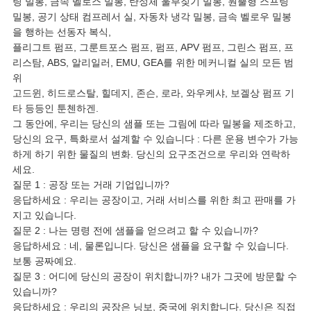
링 밀봉, 금속 벨로스 밀봉, 탄성체 울부짖기 밀봉, 원뿔형 스프링
밀봉, 공기 상태 컴프레서 실, 자동차 냉각 밀봉, 금속 벨로우 밀봉
을 행하는 선동자 복식,
플리그트 펌프, 그룬트포스 펌프, 펌프, APV 펌프, 그린스 펌프, 프
리스탐, ABS, 알리일러, EMU, GEA를 위한 메커니컬 실의 모든 범
위
고드윈, 히드로스탈, 힐데지, 존슨, 로라, 와우케샤, 보겔상 펌프 기
타 등등인 툰첸하겐.
그 동안에, 우리는 당신의 샘플 또는 그림에 따라 밀봉을 제조하고,
당신의 요구, 특화로서 설계할 수 있습니다 : 다른 운용 변수가 가능
하게 하기 위한 물질의 변화. 당신의 요구조건으로 우리와 연락하
세요.
질문 1 : 공장 또는 거래 기업입니까?
응답하세요 : 우리는 공장이고, 거래 서비스를 위한 최고 판매를 가
지고 있습니다.
질문 2 : 나는 명령 전에 샘플을 얻으려고 할 수 있습니까?
응답하세요 : 네, 물론입니다. 당신은 샘플을 요구할 수 있습니다.
보통 공짜예요.
질문 3 : 어디에 당신의 공장이 위치합니까? 내가 그곳에 방문할 수
있습니까?
응답하세요 : 우리의 공장은 닝보, 중국에 위치합니다. 당신은 직접