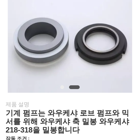
행
품
질
관
리
연
락
제품 설명
기계 펌프는 와우케샤 로브 펌프와 믹
주
서를 위해 와우케샤 축 밀봉 와우케샤
218-318을 밀봉합니다
세
작동 조건 :