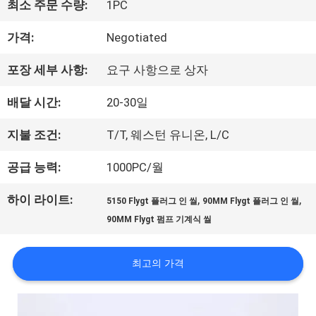
최소 주문 수량:
1PC
우
가격:
Negotiated
리
포장 세부 사항:
요구 사항으로 상자
에
배달 시간:
20-30일
대
지불 조건:
T/T, 웨스턴 유니온, L/C
하
공급 능력:
1000PC/월
여
하이 라이트:
,
,
5150 Flygt 플러그 인 씰
90MM Flygt 플러그 인 씰
90MM Flygt 펌프 기계식 씰
공
장
최고의 가격
여