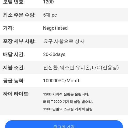
모델 번호:
120D
우
최소 주문 수량:
5대 pc
리
가격:
Negotiated
에
포장 세부 사항:
요구 사항으로 상자
대
배달 시간:
20-30days
하
지불 조건:
전신환, 웨스턴 유니온, L/C (신용장)
여
공급 능력:
100000PC/Month
공
하이 라이트:
,
120D 기계적 실링은 울립니다
,
래티 T900D 기계적 실링 벨소리
장
120D 단일의 스프링 기계적 실링
여
최고의 가격