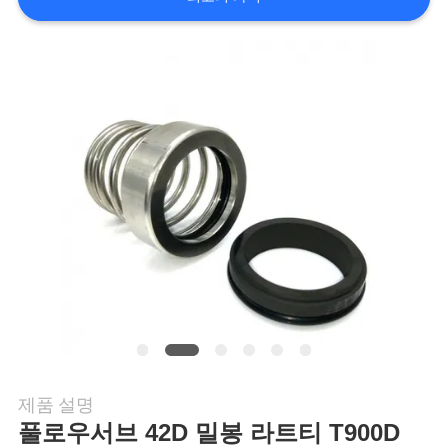
행
품
질
관
리
연
락
주
제품 설명
세
풀로우서브 42D 밀봉 라트티 T900D