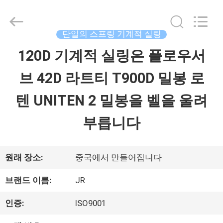
©
2021
-
2026
단일의 스프링 기계적 실링
Hefei
Supseals
120D 기계적 실링은 풀로우서
집
International
Trade
Co.,
브 42D 라트티 T900D 밀봉 로
Ltd..
All
제
Rights
텐 UNITEN 2 밀봉을 벨을 울려
Reserved.
품
부릅니다
동
원래 장소:
중국에서 만들어집니다
영
브랜드 이름:
JR
상
인증:
ISO9001