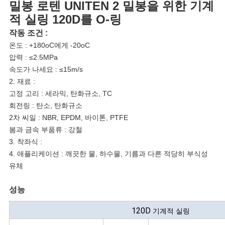
밀봉 로텐 UNITEN 2 밀봉을 위한 기계
요
적 실링 120D를 O-링
작동 조건 :
온도 : +180oC에게 -20oC
인
압력 : ≤2.5MPa
용
속도가 나세요 : ≤15m/s
2. 재료 :
문
고정 고리 : 세라믹, 탄화규소, TC
회전링 : 탄소, 탄화규소
을
2차 씨일 : NBR, EPDM, 바이톤, PTFE
봄과 금속 부품류 : 강철
요
3. 착좌식 :
4. 애플리케이션 : 깨끗한 물, 하수물, 기름과 다른 적당히 부식성
구
유체
하
성능
세
120D
기계적 실링