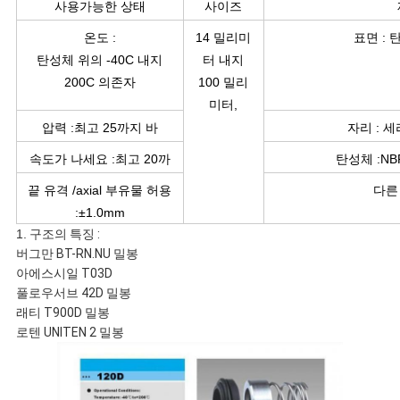
요
사용가능한 상태
사이즈
온도 :
14 밀리미
표면 : 탄
탄성체 위의 -40C 내지
터 내지
사
200C 의존자
100 밀리
미터,
이
압력 :최고 25까지 바
자리 : 세라
트
속도가 나세요 :최고 20까
탄성체 :NBR
지 초당 미터
끝 유격 /axial 부유물 허용
다른
맵
:±1.0mm
1.
구조의 특징 :
버그만 BT-RN.NU 밀봉
PRIVACY
아에스시일 T03D
풀로우서브 42D 밀봉
POLICY
래티 T900D 밀봉
로텐 UNITEN 2 밀봉