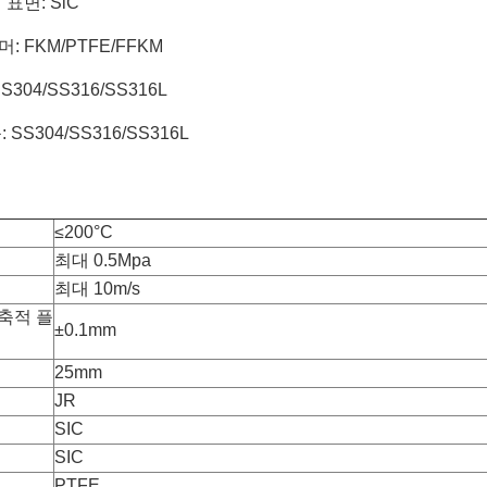
표면: SiC
 FKM/PTFE/FFKM
S304/SS316/SS316L
 SS304/SS316/SS316L
≤200°C
최대 0.5Mpa
최대 10m/s
축적 플
±0.1mm
25mm
JR
SIC
SIC
PTFE