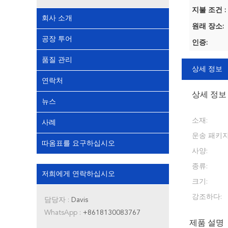
지불 조건 :
회사 소개
원래 장소:
공장 투어
인증:
품질 관리
상세 정보
연락처
상세 정보
뉴스
소재:
사례
운송 패키지
따옴표를 요구하십시오
사양:
종류:
저희에게 연락하십시오
크기:
강조하다:
담당자 :
Davis
WhatsApp :
+8618130083767
제품 설명