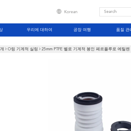
Korean
상
우리에 대하여
공장 여행
품질 관
소개
O링 기계적 실링
25mm PTFE 벨로 기계적 봉인 페르플루로 에틸