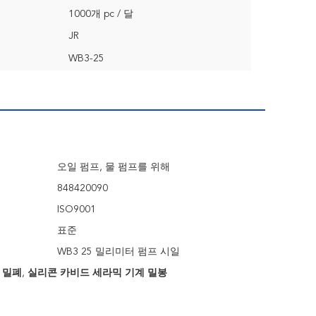
1000개 pc / 달
JR
WB3-25
오일 펌프, 물 펌프를 위해
848420090
ISO9001
표준
WB3 25 밀리미터 펌프 시일
계 밀폐
,
실리콘 카비드 세라믹 기계 밀봉