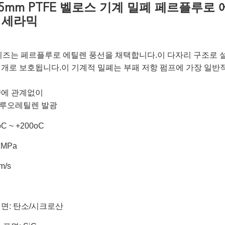
25mm PTFE 벨로스 기계 밀폐 페르플루
 세라믹
리즈는 페르플루로 에틸렌 풍선을 채택합니다.이 다자리 구조로
개로 보호됩니다.이 기계적 밀폐는 부패 저항 펌프에 가장 일반
인
향에 관계없이
루오레틸렌 발광
C ~ +200oC
1MPa
m/s
면: 탄소/시크로산