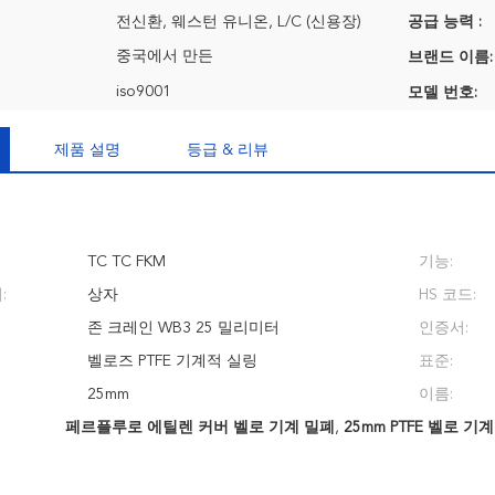
전신환, 웨스턴 유니온, L/C (신용장)
공급 능력 :
중국에서 만든
브랜드 이름:
iso9001
모델 번호:
제품 설명
등급 & 리뷰
TC TC FKM
기능:
:
상자
HS 코드:
존 크레인 WB3 25 밀리미터
인증서:
벨로즈 PTFE 기계적 실링
표준:
25mm
이름:
페르플루로 에틸렌 커버 벨로 기계 밀폐
,
25mm PTFE 벨로 기