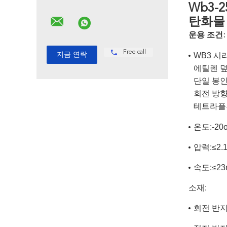
Wb3-
탄화물
운용 조건:
Free call
WB3 시
에틸렌 덮
단일 봉
회전 방
테트라플
온도:-20o
압력:≤2.
속도:≤23
소재:
회전 반지