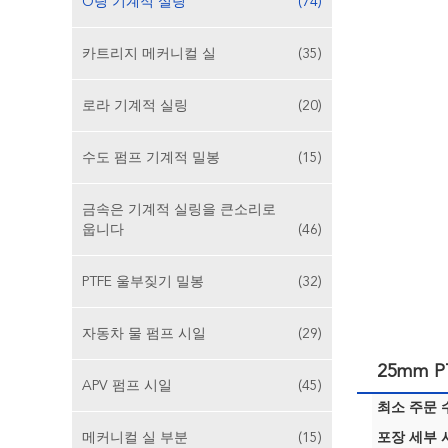
O링 기계적 실링
(74)
카트리지 메커니컬 실
(35)
로라 기계적 실링
(20)
수도 펌프 기계적 밀봉
(15)
금속은 기계적 실링을 큰소리로
웁니다
(46)
PTFE 울부짖기 밀봉
(32)
자동차 물 펌프 시일
(29)
25mm 
APV 펌프 시일
(45)
최소 주문 수
메커니컬 실 부분
(15)
포장 세부 사