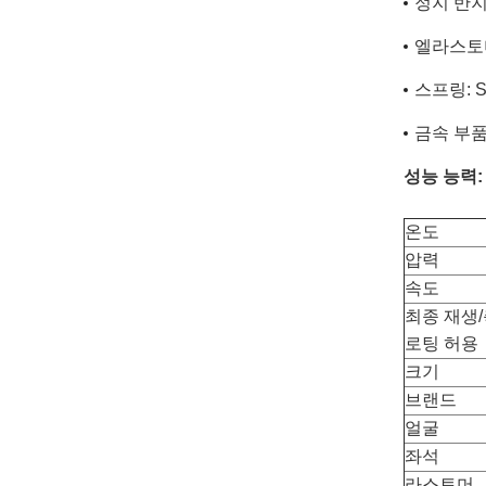
정지 반지 
엘라스토머:
스프링: S
금속 부품:
성능 능력:
온도
압력
속도
최종 재생/
로팅 허용
크기
브랜드
얼굴
좌석
라스토머