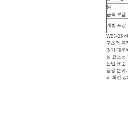
봄
금속 부품
개별 포장
WB3-25
구조적 특징
않기 때문에
성 요소는
산업 표준:
응용 분야:
의 회전 장