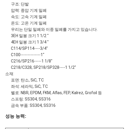
구조: 단발
요
압력: 중압 기계 밀폐
속도: 고속 기계 밀폐
온도: 고온 기계 밀폐
인
우리는 단일 밀폐와 이중 밀폐를 가지고 있습니다.
3EH 밀봉 크기 1 1/2 "
용
4EH 밀봉 크기 1 3/4 "
C114/SP114----3/4"
문
C100--------------1"
C216/SP216-----1 1/8"
을
C218/C328, SP218/SP328----1 1/2"
소재:
요
표면: 탄소, SiC, TC
좌석: 세라믹, SiC, TC
구
벨로: NBR, EPDM, FKM, Aflas, FEP, Kalrez, Grofoil 등
스프링: SS304, SS316
하
금속 부품: SS304, SS316
성능 능력:
세