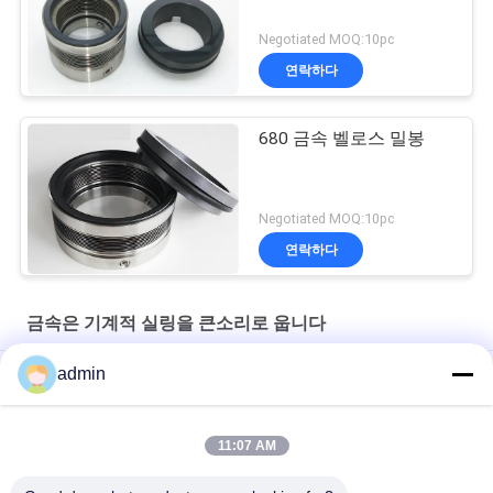
Negotiated MOQ:10pc
연락하다
680 금속 벨로스 밀봉
Negotiated MOQ:10pc
연락하다
금속은 기계적 실링을 큰소리로 웁니다
admin
용접된 40MM 금속 벨로스 기계적 실링 대체 플유아이텐 TSHA
유닛엔 45 AISI 304 고무 주름관 기계적 실링 단일의 스프링 밀봉
11:07 AM
ALGT-50CQ 펌프를 위한 존 크레인 타입 515E 금속 벨로스 기계적