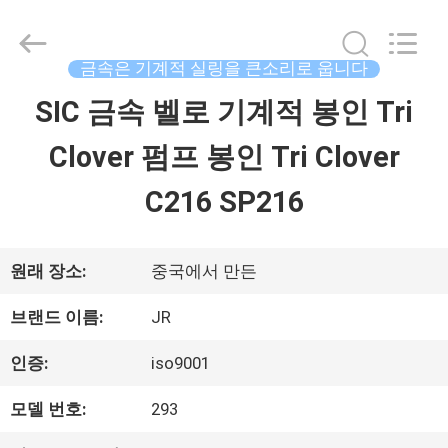
©
2021
-
2026
금속은 기계적 실링을 큰소리로 웁니다
Hefei
Supseals
SIC 금속 벨로 기계적 봉인 Tri
집
International
Trade
Co.,
Clover 펌프 봉인 Tri Clover
Ltd..
All
제
Rights
C216 SP216
Reserved.
품
원래 장소:
중국에서 만든
동
브랜드 이름:
JR
영
인증:
iso9001
상
모델 번호:
293