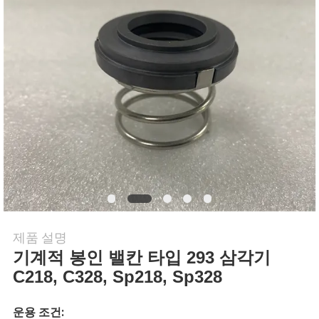
행
품
질
관
리
연
락
제품 설명
기계적 봉인 밸칸 타입 293 삼각기
주
C218, C328, Sp218, Sp328
세
운용 조건: