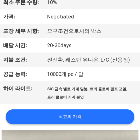
최소 주문 수량:
10%
우
가격:
Negotiated
리
포장 세부 사항:
요구조건으로서의 박스
에
배달 시간:
20-30days
대
지불 조건:
전신환, 웨스턴 유니온, L/C (신용장)
하
공급 능력:
10000개 pc / 달
여
하이 라이트:
,
,
SIC 금속 벨로 기계 밀봉
트리 클로버 펌프 포일
트리 클로버 기계 봉인
공
장
최고의 가격
여