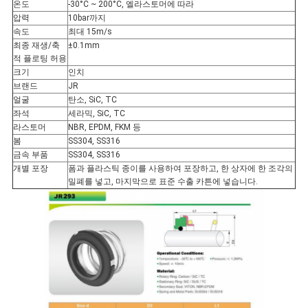
요
온도
-30°C ~ 200°C, 엘라스토머에 따라
압력
10bar까지
속도
최대 15m/s
최종 재생/축
±0.1mm
사
적 플로팅 허용
크기
인치
이
브랜드
JR
얼굴
탄소, SiC, TC
좌석
세라믹, SiC, TC
트
라스토머
NBR, EPDM, FKM 등
봄
SS304, SS316
맵
금속 부품
SS304, SS316
개별 포장
폼과 플라스틱 종이를 사용하여 포장하고, 한 상자에 한 조각의
밀폐를 넣고, 마지막으로 표준 수출 카튼에 넣습니다.
PRIVACY
POLICY