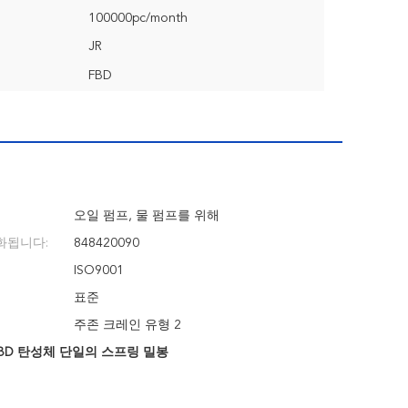
100000pc/month
JR
FBD
오일 펌프, 물 펌프를 위해
화됩니다:
848420090
ISO9001
표준
주존 크레인 유형 2
BD 탄성체 단일의 스프링 밀봉