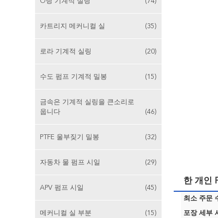
O링 기계적 실링
(74)
카트리지 메커니컬 실
(35)
로라 기계적 실링
(20)
수도 펌프 기계적 밀봉
(15)
금속은 기계적 실링을 큰소리로
웁니다
(46)
PTFE 울부짖기 밀봉
(32)
자동차 물 펌프 시일
(29)
한 개인
APV 펌프 시일
(45)
최소 주문 수
메커니컬 실 부분
(15)
포장 세부 사