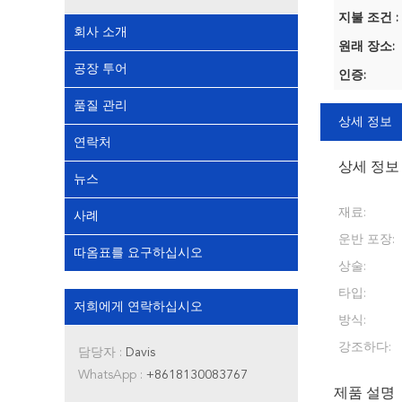
지불 조건 :
회사 소개
원래 장소:
공장 투어
인증:
품질 관리
상세 정보
연락처
상세 정보
뉴스
재료:
사례
운반 포장:
따옴표를 요구하십시오
상술:
타입:
저희에게 연락하십시오
방식:
강조하다:
담당자 :
Davis
WhatsApp :
+8618130083767
제품 설명