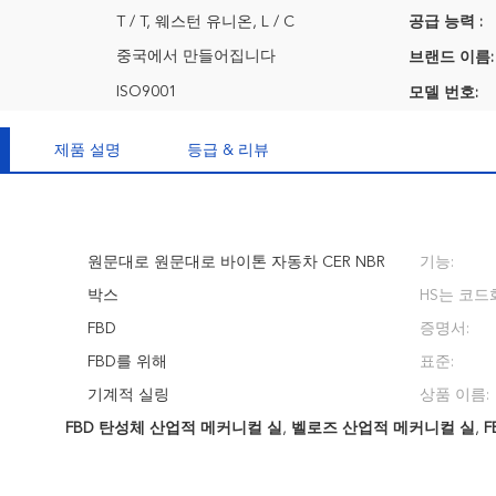
T / T, 웨스턴 유니온, L / C
공급 능력 :
중국에서 만들어집니다
브랜드 이름:
ISO9001
모델 번호:
제품 설명
등급 & 리뷰
원문대로 원문대로 바이톤 자동차 CER NBR
기능:
박스
HS는 코드
FBD
증명서:
FBD를 위해
표준:
기계적 실링
상품 이름:
FBD 탄성체 산업적 메커니컬 실
,
벨로즈 산업적 메커니컬 실
,
F