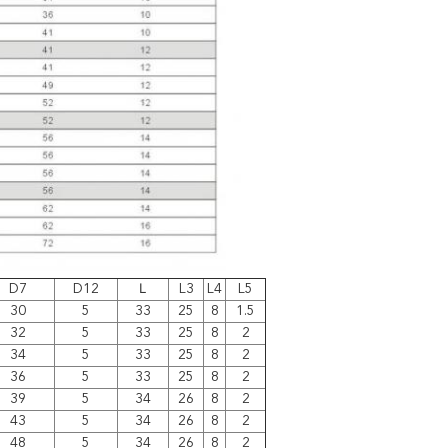
D7
D12
Ｌ
L3
L4
L5
30
5
33
25
8
1.5
32
5
33
25
8
2
34
5
33
25
8
2
36
5
33
25
8
2
39
5
34
26
8
2
43
5
34
26
8
2
48
5
34
26
8
2