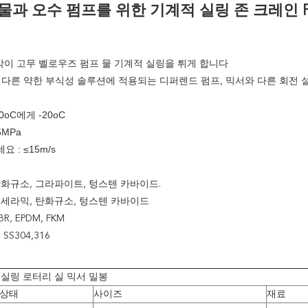
물과 오수 펌프를 위한 기계적 실링 존 크레인 
:
붙박이 고무 벨로우즈 펌프 물 기계적 실링을 튀게 합니다
과 다른 약한 부식성 솔루션에 적용되는 디퍼렌드 펌프, 믹서와 다른 회전
80oC에게 -20oC
5MPa
 : ≤15m/s
탄화규소, 그라파이트, 텅스텐 카바이드.
 세라믹, 탄화규소, 텅스텐 카바이드
R, EPDM, FKM
SS304,316
 실링 로터리 실 믹서 밀봉
 상태
사이즈
재료