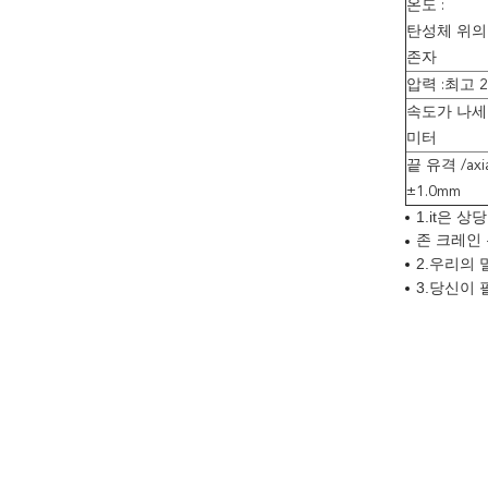
온도 :
탄성체 위의 
존자
압력 :최고 
속도가 나세요
미터
끝 유격 /ax
±1.0mm
1.it
은 상
존 크레인 
2.우리의 
3.당신이 