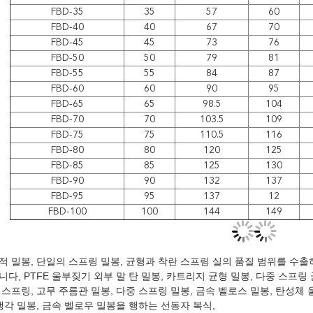
FBD-35
35
57
60
FBD-40
40
67
70
FBD-45
45
73
76
FBD-50
50
79
81
FBD-55
55
84
87
FBD-60
60
90
95
FBD-65
65
98.5
104
FBD-70
70
103.5
109
FBD-75
75
110.5
116
FBD-80
80
120
125
FBD-85
85
125
130
FBD-90
90
132
137
FBD-95
95
137
12
FBD-100
100
144
149
적 밀봉, 단일의 스프링 밀봉, 균형과 착란 스프링 실의 품질 범위를 수
다, PTFE 울부짖기 외부 말 탄 밀봉, 카트리지 균형 밀봉, 다중 스프링 
스프링, 고무 주름관 밀봉, 다중 스프링 밀봉, 금속 벨로스 밀봉, 탄성체
냉각 밀봉, 금속 벨로우 밀봉을 행하는 선동자 복식,