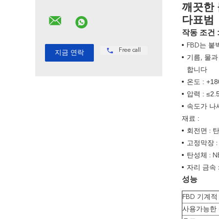
깨끗한 
다표범
작동 조건 
FBD는 
Free call
기름, 물
합니다
온도 : +1
압력 : ≤2.
속도가 나세요
재료 :
회전면 : 
고정막장 :
탄성체 : NB
자리 금속 : 
성능
FBD 기계적
사용가능한